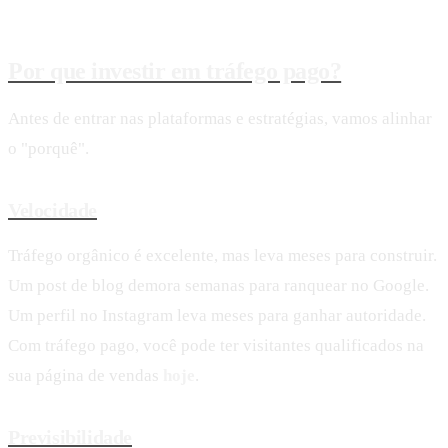
Por que investir em tráfego pago?
Antes de entrar nas plataformas e estratégias, vamos alinhar
o "porquê".
Velocidade
Tráfego orgânico é excelente, mas leva meses para construir.
Um post de blog demora semanas para ranquear no Google.
Um perfil no Instagram leva meses para ganhar autoridade.
Com tráfego pago, você pode ter visitantes qualificados na
sua página de vendas
hoje
.
Previsibilidade