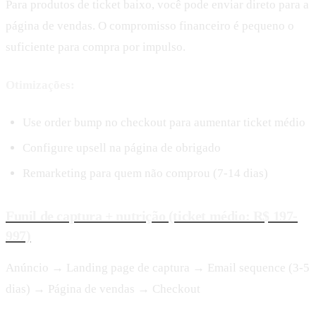
Para produtos de ticket baixo, você pode enviar direto para a
página de vendas. O compromisso financeiro é pequeno o
suficiente para compra por impulso.
Otimizações:
Use order bump no checkout para aumentar ticket médio
Configure upsell na página de obrigado
Remarketing para quem não comprou (7-14 dias)
Funil de captura + nutrição (ticket médio: R$ 197-
997)
Anúncio → Landing page de captura → Email sequence (3-5
dias) → Página de vendas → Checkout