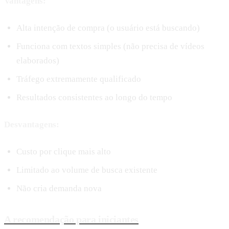
Vantagens:
Alta intenção de compra (o usuário está buscando)
Funciona com textos simples (não precisa de vídeos
elaborados)
Tráfego extremamente qualificado
Resultados consistentes ao longo do tempo
Desvantagens:
Custo por clique mais alto
Limitado ao volume de busca existente
Não cria demanda nova
A recomendação para iniciantes