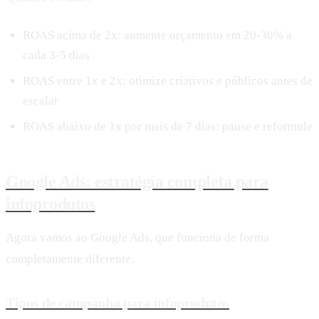
ROAS acima de 2x: aumente orçamento em 20-30% a
cada 3-5 dias
ROAS entre 1x e 2x: otimize criativos e públicos antes de
escalar
ROAS abaixo de 1x por mais de 7 dias: pause e reformule
Google Ads: estratégia completa para
infoprodutos
Agora vamos ao Google Ads, que funciona de forma
completamente diferente.
Tipos de campanha para infoprodutos