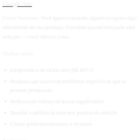
Google Ads
Como funciona:
Você aparece quando alguém pesquisa algo
relacionado ao seu produto. O usuário já está buscando uma
solução — você oferece a sua.
Melhor para:
Infoprodutos de ticket alto (R$ 497+)
Produtos que resolvem problemas específicos que as
pessoas pesquisam
Nichos com volume de busca significativo
Quando o público já sabe que precisa da solução
Cursos profissionalizantes e técnicos