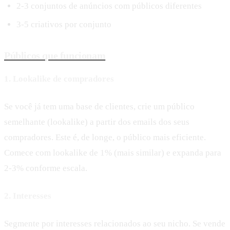
2-3 conjuntos de anúncios com públicos diferentes
3-5 criativos por conjunto
Públicos que funcionam
1. Lookalike de compradores
Se você já tem uma base de clientes, crie um público
semelhante (lookalike) a partir dos emails dos seus
compradores. Este é, de longe, o público mais eficiente.
Comece com lookalike de 1% (mais similar) e expanda para
2-3% conforme escala.
2. Interesses
Segmente por interesses relacionados ao seu nicho. Se vende