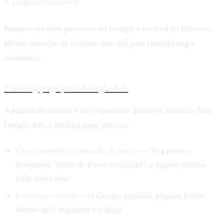
3. Display/Discovery
Banners em sites parceiros do Google e no feed do Discover.
Menor intenção de compra, mas útil para remarketing e
awareness.
Landing page para Google Ads
A página de destino é tão importante quanto o anúncio. Para
Google Ads, a landing page precisa:
Corresponder à intenção de busca
— Se a pessoa
pesquisou "curso de Excel avançado", a página precisa
falar sobre isso
Carregar rápido
— O Google penaliza páginas lentas.
Menos de 3 segundos é o ideal