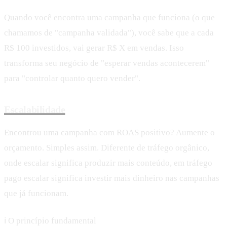
Quando você encontra uma campanha que funciona (o que
chamamos de "campanha validada"), você sabe que a cada
R$ 100 investidos, vai gerar R$ X em vendas. Isso
transforma seu negócio de "esperar vendas acontecerem"
para "controlar quanto quero vender".
Escalabilidade
Encontrou uma campanha com ROAS positivo? Aumente o
orçamento. Simples assim. Diferente de tráfego orgânico,
onde escalar significa produzir mais conteúdo, em tráfego
pago escalar significa investir mais dinheiro nas campanhas
que já funcionam.
ℹ️
O princípio fundamental