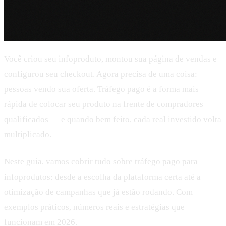
Você criou seu infoproduto, montou sua página de vendas e
configurou seu checkout. Agora precisa de uma coisa:
pessoas vendo sua oferta. Tráfego pago é a forma mais
rápida de colocar seu produto na frente de compradores
qualificados — e quando bem feito, cada real investido volta
multiplicado.
Neste guia, vamos cobrir tudo sobre tráfego pago para
infoprodutos: desde a escolha da plataforma certa até a
otimização de campanhas que já estão rodando. Com
exemplos práticos, números reais e estratégias que
funcionam em 2026.