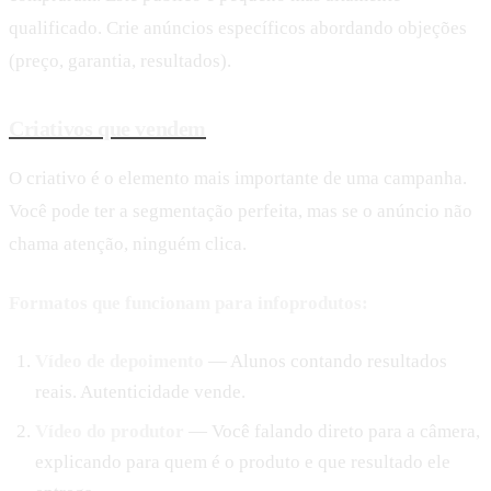
qualificado. Crie anúncios específicos abordando objeções
(preço, garantia, resultados).
Criativos que vendem
O criativo é o elemento mais importante de uma campanha.
Você pode ter a segmentação perfeita, mas se o anúncio não
chama atenção, ninguém clica.
Formatos que funcionam para infoprodutos:
Vídeo de depoimento
— Alunos contando resultados
reais. Autenticidade vende.
Vídeo do produtor
— Você falando direto para a câmera,
explicando para quem é o produto e que resultado ele