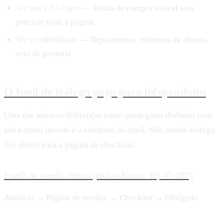
Ter um CTA claro
— Botão de compra visível sem
precisar rolar a página
Ter credibilidade
— Depoimentos, números de alunos,
selo de garantia
O funil de tráfego pago para infoprodutos
Uma das maiores diferenças entre quem gasta dinheiro com
ads e quem investe é a estrutura do funil. Não mande tráfego
frio direto para a página de checkout.
Funil de venda direta (ticket baixo: R$ 47-197)
Anúncio → Página de vendas → Checkout → Obrigado