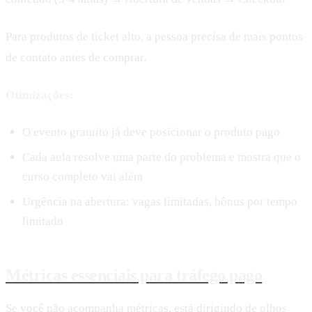
Para produtos de ticket alto, a pessoa precisa de mais pontos
de contato antes de comprar.
Otimizações:
O evento gratuito já deve posicionar o produto pago
Cada aula resolve uma parte do problema e mostra que o
curso completo vai além
Urgência na abertura: vagas limitadas, bônus por tempo
limitado
Métricas essenciais para tráfego pago
Se você não acompanha métricas, está dirigindo de olhos