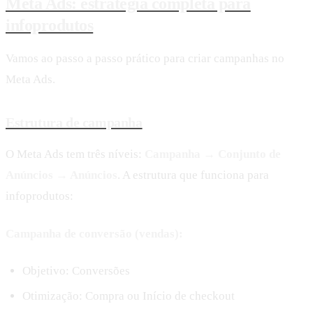
Meta Ads: estratégia completa para
infoprodutos
Vamos ao passo a passo prático para criar campanhas no
Meta Ads.
Estrutura de campanha
O Meta Ads tem três níveis:
Campanha → Conjunto de
Anúncios → Anúncios
. A estrutura que funciona para
infoprodutos:
Campanha de conversão (vendas):
Objetivo: Conversões
Otimização: Compra ou Início de checkout