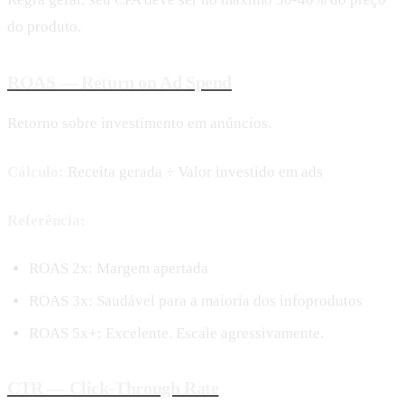
do produto.
ROAS — Return on Ad Spend
Retorno sobre investimento em anúncios.
Cálculo:
Receita gerada ÷ Valor investido em ads
Referência:
ROAS 2x: Margem apertada
ROAS 3x: Saudável para a maioria dos infoprodutos
ROAS 5x+: Excelente. Escale agressivamente.
CTR — Click-Through Rate