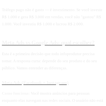
Tráfego pago não é gasto — é investimento. Se você investe
R$ 1.000 e gera R$ 3.000 em vendas, você não "gastou" R$
1.000. Você investiu R$ 1.000 e lucrou R$ 2.000.
Meta Ads vs Google Ads: qual escolher?
Esta é a primeira decisão que todo infoprodutor precisa
tomar. A resposta curta: depende do seu produto e do seu
público. Vamos entender as diferenças.
Meta Ads (Facebook + Instagram)
Como funciona:
Você mostra anúncios para pessoas
enquanto elas navegam nas redes sociais. O usuário não está