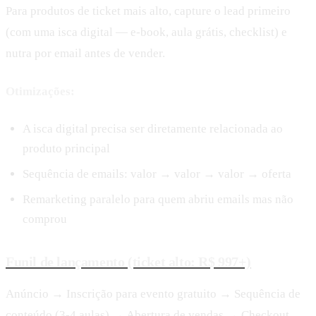
Para produtos de ticket mais alto, capture o lead primeiro
(com uma isca digital — e-book, aula grátis, checklist) e
nutra por email antes de vender.
Otimizações:
A isca digital precisa ser diretamente relacionada ao
produto principal
Sequência de emails: valor → valor → valor → oferta
Remarketing paralelo para quem abriu emails mas não
comprou
Funil de lançamento (ticket alto: R$ 997+)
Anúncio → Inscrição para evento gratuito → Sequência de
conteúdo (3-4 aulas) → Abertura de vendas → Checkout