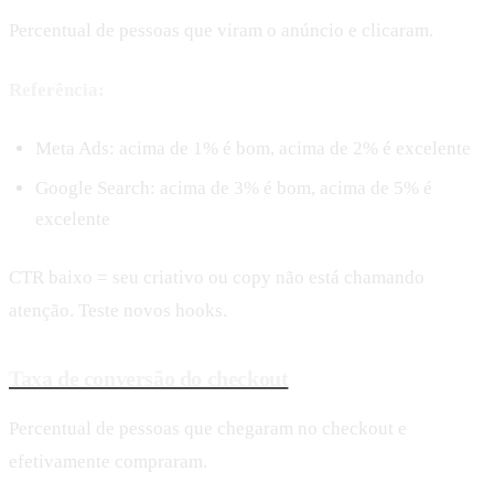
Percentual de pessoas que viram o anúncio e clicaram.
Referência:
Meta Ads: acima de 1% é bom, acima de 2% é excelente
Google Search: acima de 3% é bom, acima de 5% é
excelente
CTR baixo = seu criativo ou copy não está chamando
atenção. Teste novos hooks.
Taxa de conversão do checkout
Percentual de pessoas que chegaram no checkout e
efetivamente compraram.