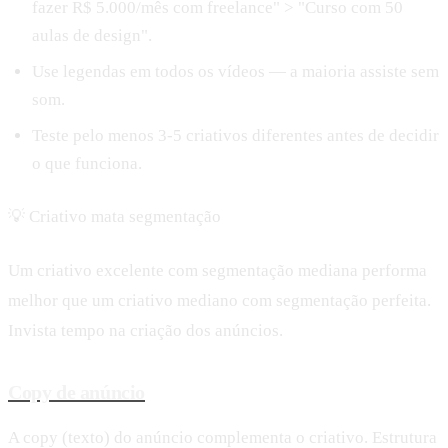
fazer R$ 5.000/mês com freelance" > "Curso com 50
aulas de design".
Use legendas em todos os vídeos — a maioria assiste sem
som.
Teste pelo menos 3-5 criativos diferentes antes de decidir
o que funciona.
💡
Criativo mata segmentação
Um criativo excelente com segmentação mediana performa
melhor que um criativo mediano com segmentação perfeita.
Invista tempo na criação dos anúncios.
Copy de anúncio
A copy (texto) do anúncio complementa o criativo. Estrutura