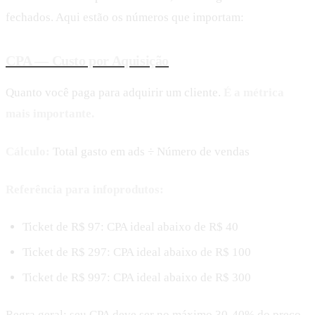
fechados. Aqui estão os números que importam:
CPA — Custo por Aquisição
Quanto você paga para adquirir um cliente.
É a métrica
mais importante.
Cálculo:
Total gasto em ads ÷ Número de vendas
Referência para infoprodutos:
Ticket de R$ 97: CPA ideal abaixo de R$ 40
Ticket de R$ 297: CPA ideal abaixo de R$ 100
Ticket de R$ 997: CPA ideal abaixo de R$ 300
Regra geral: seu CPA deve ser no máximo 30-40% do preço