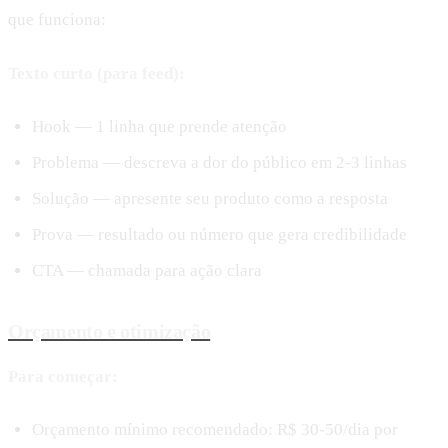
que funciona:
Texto curto (para feed):
Hook — 1 linha que prende atenção
Problema — descreva a dor do público em 2-3 linhas
Solução — apresente seu produto como a resposta
Prova — resultado ou número que gera credibilidade
CTA — chamada para ação clara
Orçamento e otimização
Para começar:
Orçamento mínimo recomendado: R$ 30-50/dia por