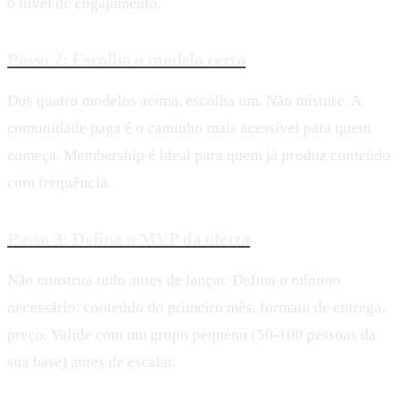
o nível de engajamento.
Passo 2: Escolha o modelo certo
Dos quatro modelos acima, escolha um. Não misture. A
comunidade paga é o caminho mais acessível para quem
começa. Membership é ideal para quem já produz conteúdo
com frequência.
Passo 3: Defina o MVP da oferta
Não construa tudo antes de lançar. Defina o mínimo
necessário: conteúdo do primeiro mês, formato de entrega,
preço. Valide com um grupo pequeno (50-100 pessoas da
sua base) antes de escalar.