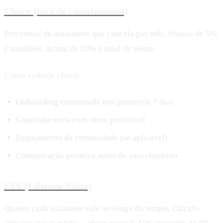
Churn (taxa de cancelamento)
Percentual de assinantes que cancela por mês. Abaixo de 5%
é saudável. Acima de 10% é sinal de alerta.
Como reduzir churn:
Onboarding estruturado nos primeiros 7 dias
Conteúdo novo com ritmo previsível
Engajamento da comunidade (se aplicável)
Comunicação proativa antes do cancelamento
LTV (Lifetime Value)
Quanto cada assinante vale ao longo do tempo. Cálculo