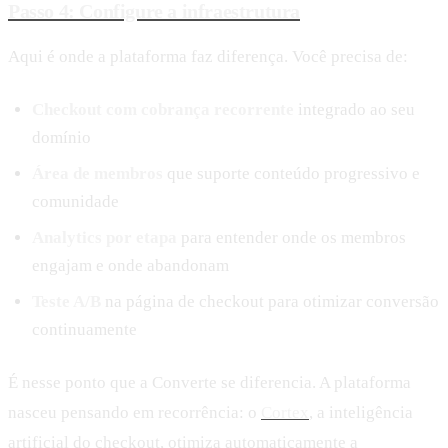
Passo 4: Configure a infraestrutura
Aqui é onde a plataforma faz diferença. Você precisa de:
Checkout com cobrança recorrente
integrado ao seu
domínio
Área de membros
que suporte conteúdo progressivo e
comunidade
Analytics por etapa
para entender onde os membros
engajam e onde abandonam
Teste A/B
na página de checkout para otimizar conversão
continuamente
É nesse ponto que a Converte se diferencia. A plataforma
nasceu pensando em recorrência: o
Cortex
, a inteligência
artificial do checkout, otimiza automaticamente a