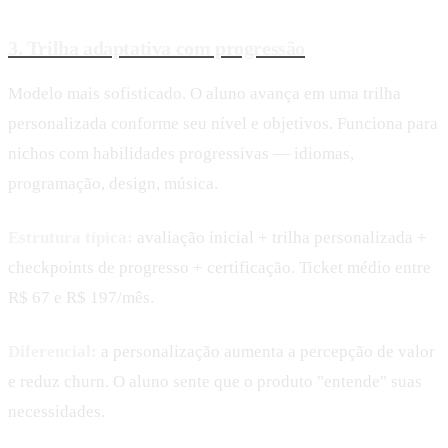
3. Trilha adaptativa com progressão
Modelo mais sofisticado. O aluno avança em uma trilha
personalizada conforme seu nível e objetivos. Funciona para
nichos com habilidades progressivas — idiomas,
programação, design, música.
Estrutura típica:
avaliação inicial + trilha personalizada +
checkpoints de progresso + certificação. Ticket médio entre
R$ 67 e R$ 197/mês.
Diferencial:
a personalização aumenta a percepção de valor
e reduz churn. O aluno sente que o produto "entende" suas
necessidades.