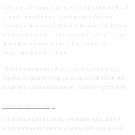
experiência de compra com base no comportamento de cada
visitante. Funis ilimitados permitem testar diferentes
abordagens de aquisição. O Teste A/B nativo roda direto na
página de pagamento — sem ferramentas externas. E a área
de membros premium suporta trilhas, comunidade e
progressão em um único lugar.
Checkout com domínio próprio é outro diferencial que
importa: seu membro compra e acessa tudo dentro da sua
marca, sem redirecionamentos para domínios de terceiros.
Passo 5: Ative e meça
Lance para seu grupo inicial, acompanhe MRR, churn e
engajamento semanalmente. Ajuste a oferta com base em