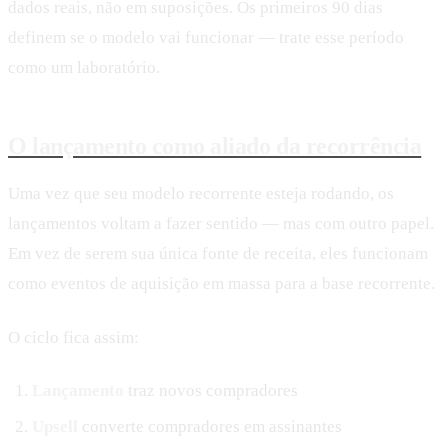
dados reais, não em suposições. Os primeiros 90 dias
definem se o modelo vai funcionar — trate esse período
como um laboratório.
O lançamento como aliado da recorrência
Uma vez que seu modelo recorrente esteja rodando, os
lançamentos voltam a fazer sentido — mas com outro papel.
Em vez de serem sua única fonte de receita, eles funcionam
como eventos de aquisição em massa para a base recorrente.
O ciclo fica assim:
Lançamento
traz novos compradores
Upsell
converte compradores em assinantes