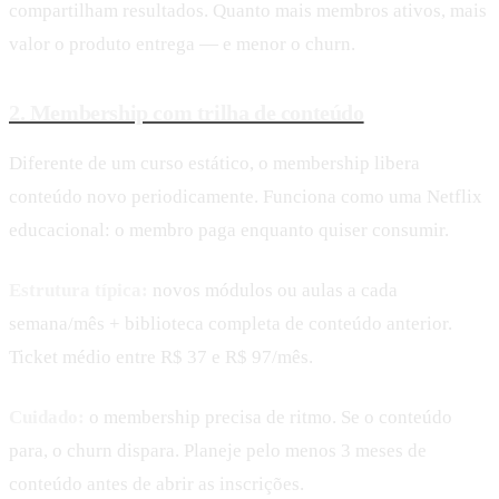
compartilham resultados. Quanto mais membros ativos, mais
valor o produto entrega — e menor o churn.
2. Membership com trilha de conteúdo
Diferente de um curso estático, o membership libera
conteúdo novo periodicamente. Funciona como uma Netflix
educacional: o membro paga enquanto quiser consumir.
Estrutura típica:
novos módulos ou aulas a cada
semana/mês + biblioteca completa de conteúdo anterior.
Ticket médio entre R$ 37 e R$ 97/mês.
Cuidado:
o membership precisa de ritmo. Se o conteúdo
para, o churn dispara. Planeje pelo menos 3 meses de
conteúdo antes de abrir as inscrições.