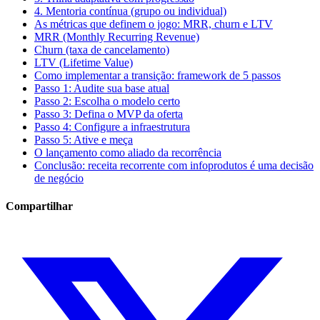
4. Mentoria contínua (grupo ou individual)
As métricas que definem o jogo: MRR, churn e LTV
MRR (Monthly Recurring Revenue)
Churn (taxa de cancelamento)
LTV (Lifetime Value)
Como implementar a transição: framework de 5 passos
Passo 1: Audite sua base atual
Passo 2: Escolha o modelo certo
Passo 3: Defina o MVP da oferta
Passo 4: Configure a infraestrutura
Passo 5: Ative e meça
O lançamento como aliado da recorrência
Conclusão: receita recorrente com infoprodutos é uma decisão
de negócio
Compartilhar