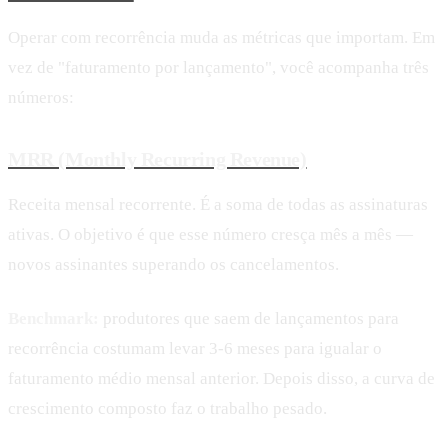
Operar com recorrência muda as métricas que importam. Em
vez de "faturamento por lançamento", você acompanha três
números:
MRR (Monthly Recurring Revenue)
Receita mensal recorrente. É a soma de todas as assinaturas
ativas. O objetivo é que esse número cresça mês a mês —
novos assinantes superando os cancelamentos.
Benchmark:
produtores que saem de lançamentos para
recorrência costumam levar 3-6 meses para igualar o
faturamento médio mensal anterior. Depois disso, a curva de
crescimento composto faz o trabalho pesado.