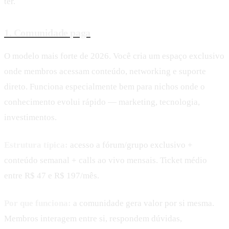
ter.
1. Comunidade paga
O modelo mais forte de 2026. Você cria um espaço exclusivo
onde membros acessam conteúdo, networking e suporte
direto. Funciona especialmente bem para nichos onde o
conhecimento evolui rápido — marketing, tecnologia,
investimentos.
Estrutura típica:
acesso a fórum/grupo exclusivo +
conteúdo semanal + calls ao vivo mensais. Ticket médio
entre R$ 47 e R$ 197/mês.
Por que funciona:
a comunidade gera valor por si mesma.
Membros interagem entre si, respondem dúvidas,