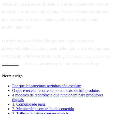
Recorrência é previsibilidade. É a diferença entre operar um
negócio e sobreviver de eventos. É o que separa produtores
que crescem de forma composta dos que estagnam no
mesmo patamar.
O primeiro passo é decidir que seu negócio merece
previsibilidade: escolha um modelo, defina a oferta mínima
e configure a infraestrutura certa.
Crie sua conta gratuita na
Converte
e ative seu primeiro produto recorrente hoje.
Neste artigo
Por que lançamentos sozinhos não escalam
O que é receita recorrente no contexto de infoprodutos
4 modelos de recorrência que funcionam para produtores
digitais
1. Comunidade paga
2. Membership com trilha de conteúdo
3. Trilha adaptativa com progressão