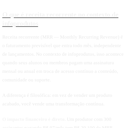
O que é receita recorrente no contexto de
infoprodutos
Receita recorrente (MRR — Monthly Recurring Revenue) é
o faturamento previsível que entra todo mês, independente
de lançamentos. No contexto de infoprodutos, isso acontece
quando seus alunos ou membros pagam uma assinatura
mensal ou anual em troca de acesso contínuo a conteúdo,
comunidade ou suporte.
A diferença é filosófica: em vez de vender um produto
acabado, você vende uma transformação contínua.
O impacto financeiro é direto.
Um produtor com 300
assinantes pagando R$ 97/mês tem R$ 29.100 de MRR —