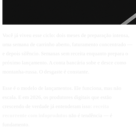
Você já viveu esse ciclo: dois meses de preparação intensa,
uma semana de carrinho aberto, faturamento concentrado —
e depois silêncio. Semanas sem receita enquanto prepara o
próximo lançamento. A conta bancária sobe e desce como
montanha-russa. O desgaste é constante.
Esse é o modelo de lançamentos. Ele funciona, mas não
escala. E em 2026, os produtores digitais que estão
crescendo de verdade já entenderam isso:
receita
recorrente com infoprodutos
não é tendência — é
fundamento.