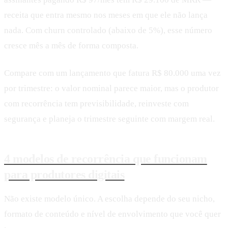
receita que entra mesmo nos meses em que ele não lança
nada. Com churn controlado (abaixo de 5%), esse número
cresce mês a mês de forma composta.
Compare com um lançamento que fatura R$ 80.000 uma vez
por trimestre: o valor nominal parece maior, mas o produtor
com recorrência tem previsibilidade, reinveste com
segurança e planeja o trimestre seguinte com margem real.
4 modelos de recorrência que funcionam
para produtores digitais
Não existe modelo único. A escolha depende do seu nicho,
formato de conteúdo e nível de envolvimento que você quer