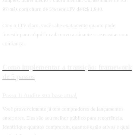
simples: ticket médio ÷ churn mensal. Um assinante de R$
97/mês com churn de 5% tem LTV de R$ 1.940.
Com o LTV claro, você sabe exatamente quanto pode
investir para adquirir cada novo assinante — e escalar com
confiança.
Como implementar a transição: framework
de 5 passos
Passo 1: Audite sua base atual
Você provavelmente já tem compradores de lançamentos
anteriores. Eles são seu melhor público para recorrência.
Identifique quantos compraram, quantos estão ativos e qual