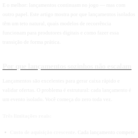
E o melhor: lançamentos continuam no jogo — mas com
outro papel. Este artigo mostra por que lançamentos isolados
têm um teto natural, quais modelos de recorrência
funcionam para produtores digitais e como fazer essa
transição de forma prática.
Por que lançamentos sozinhos não escalam
Lançamentos são excelentes para gerar caixa rápido e
validar ofertas. O problema é estrutural: cada lançamento é
um evento isolado. Você começa do zero toda vez.
Três limitações reais:
Custo de aquisição crescente.
Cada lançamento compete