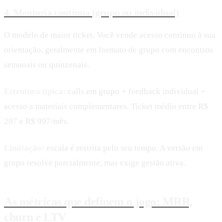
4. Mentoria contínua (grupo ou individual)
O modelo de maior ticket. Você vende acesso contínuo à sua
orientação, geralmente em formato de grupo com encontros
semanais ou quinzenais.
Estrutura típica:
calls em grupo + feedback individual +
acesso a materiais complementares. Ticket médio entre R$
297 e R$ 997/mês.
Limitação:
escala é restrita pelo seu tempo. A versão em
grupo resolve parcialmente, mas exige gestão ativa.
As métricas que definem o jogo: MRR,
churn e LTV