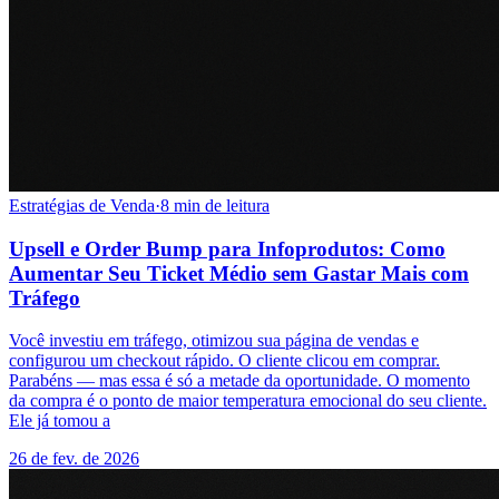
Estratégias de Venda
·
8 min de leitura
Upsell e Order Bump para Infoprodutos: Como
Aumentar Seu Ticket Médio sem Gastar Mais com
Tráfego
Você investiu em tráfego, otimizou sua página de vendas e
configurou um checkout rápido. O cliente clicou em comprar.
Parabéns — mas essa é só a metade da oportunidade. O momento
da compra é o ponto de maior temperatura emocional do seu cliente.
Ele já tomou a
26 de fev. de 2026