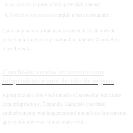
Recorrência
gera receita previsível mensal
Próximo lançamento
amplia a base novamente
Cada lançamento alimenta a recorrência. Cada mês de
recorrência financia o próximo lançamento. O modelo se
retroalimenta.
Conclusão: receita recorrente com
infoprodutos é uma decisão de negócio
A pergunta não é se você deveria criar receita recorrente
com infoprodutos. É quando. Cada mês operando
exclusivamente com lançamentos é um mês de faturamento
que existiu uma vez e nunca mais volta.